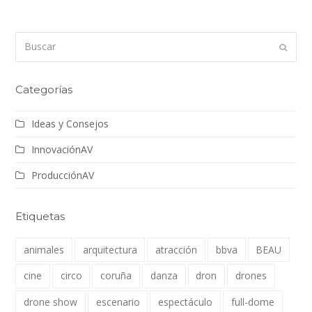
Buscar
Enviar
Categorías
Ideas y Consejos
InnovaciónAV
ProducciónAV
Etiquetas
animales
arquitectura
atracción
bbva
BEAU
cine
circo
coruña
danza
dron
drones
drone show
escenario
espectáculo
full-dome