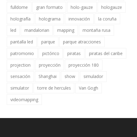
fulldome
gran formato
holo-gauze
hologauze
holografía
holograma
innovación
la coruña
led
mandalorian
mapping
montaña rusa
pantalla led
parque
parque atracciones
patromonio
pictórico
piratas
piratas del caribe
projection
proyección
proyección 180
sensación
Shanghai
show
simulador
simulator
torre de hercules
Van Gogh
videomapping