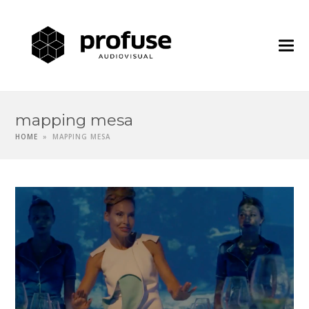
Profuse
Audiovisua
mapping mesa
HOME
»
MAPPING MESA