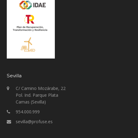
Sevilla
C/ Camino Mozárabe, 22
Pol. Ind. Parque Plata
Camas (Sevilla)
954.000.999
sevilla@profuse.es