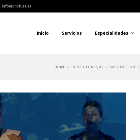
info@profuse.es
ofuse Audiovisual
Inicio
Servicios
Especialidades
HOME
»
IDEAS Y CONSEJOS
»
SUBLIMOTION. P