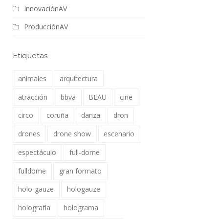
InnovaciónAV
ProducciónAV
Etiquetas
animales
arquitectura
atracción
bbva
BEAU
cine
circo
coruña
danza
dron
drones
drone show
escenario
espectáculo
full-dome
fulldome
gran formato
holo-gauze
hologauze
holografía
holograma