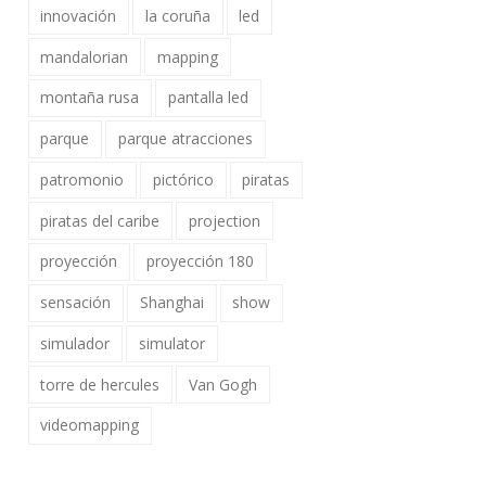
innovación
la coruña
led
mandalorian
mapping
montaña rusa
pantalla led
parque
parque atracciones
patromonio
pictórico
piratas
piratas del caribe
projection
proyección
proyección 180
sensación
Shanghai
show
simulador
simulator
torre de hercules
Van Gogh
videomapping