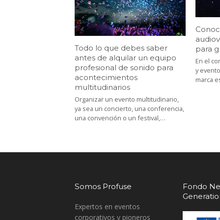
Conoce
audiov
Todo lo que debes saber
para g
antes de alquilar un equipo
En el co
profesional de sonido para
y evento
acontecimientos
marca 
multitudinarios
Organizar un evento multitudinario,
ya sea un concierto, una conferencia,
una convención o un festival,…
Somos Profuse
Fondo Ne
Generati
Expertos en eventos
corporativos y pioneros