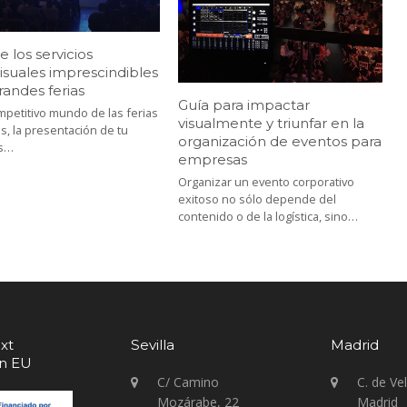
 los servicios
isuales imprescindibles
randes ferias
Guía para impactar
mpetitivo mundo de las ferias
visualmente y triunfar en la
s, la presentación de tu
organización de eventos para
es…
empresas
Organizar un evento corporativo
exitoso no sólo depende del
contenido o de la logística, sino…
xt
Sevilla
Madrid
on EU
C/ Camino
C. de Ve
Mozárabe, 22
Madrid