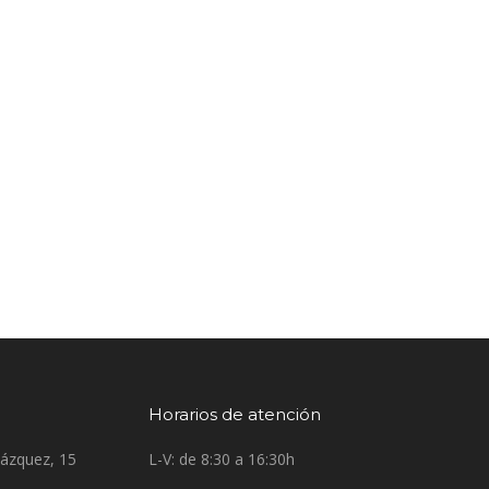
Horarios de atención
lázquez, 15
L-V: de 8:30 a 16:30h