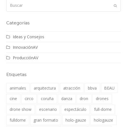
Buscar
Enviar
Categorías
Ideas y Consejos
InnovaciónAV
ProducciónAV
Etiquetas
animales
arquitectura
atracción
bbva
BEAU
cine
circo
coruña
danza
dron
drones
drone show
escenario
espectáculo
full-dome
fulldome
gran formato
holo-gauze
hologauze