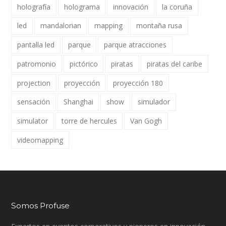
holografía
holograma
innovación
la coruña
led
mandalorian
mapping
montaña rusa
pantalla led
parque
parque atracciones
patromonio
pictórico
piratas
piratas del caribe
projection
proyección
proyección 180
sensación
Shanghai
show
simulador
simulator
torre de hercules
Van Gogh
videomapping
Somos Profuse