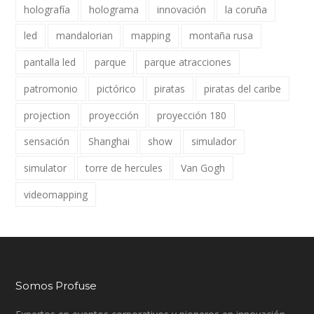
holografía
holograma
innovación
la coruña
led
mandalorian
mapping
montaña rusa
pantalla led
parque
parque atracciones
patromonio
pictórico
piratas
piratas del caribe
projection
proyección
proyección 180
sensación
Shanghai
show
simulador
simulator
torre de hercules
Van Gogh
videomapping
Somos Profuse