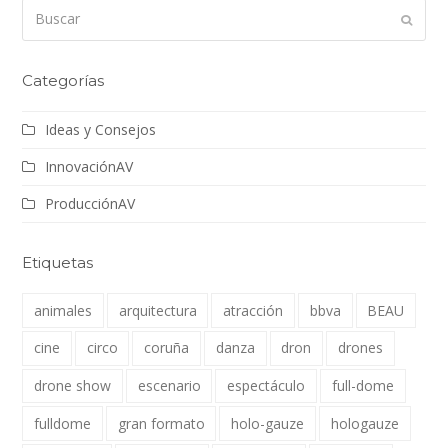
Buscar
Enviar
Categorías
Ideas y Consejos
InnovaciónAV
ProducciónAV
Etiquetas
animales
arquitectura
atracción
bbva
BEAU
cine
circo
coruña
danza
dron
drones
drone show
escenario
espectáculo
full-dome
fulldome
gran formato
holo-gauze
hologauze