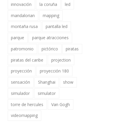
innovación
la coruña
led
mandalorian
mapping
montaña rusa
pantalla led
parque
parque atracciones
patromonio
pictórico
piratas
piratas del caribe
projection
proyección
proyección 180
sensación
Shanghai
show
simulador
simulator
torre de hercules
Van Gogh
videomapping