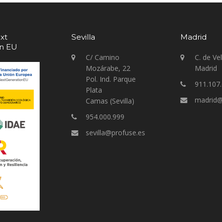
xt
Sevilla
Madrid
on EU
C/ Camino
C. de Ve
Mozárabe, 22
Madrid
Pol. Ind. Parque
911.107
Plata
madrid@
Camas (Sevilla)
954.000.999
sevilla@profuse.es