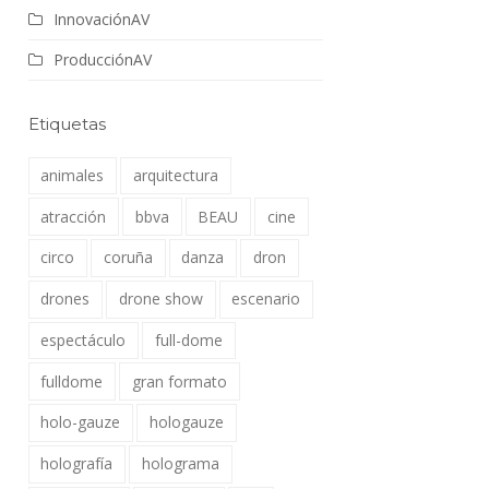
InnovaciónAV
ProducciónAV
Etiquetas
animales
arquitectura
atracción
bbva
BEAU
cine
circo
coruña
danza
dron
drones
drone show
escenario
espectáculo
full-dome
fulldome
gran formato
holo-gauze
hologauze
holografía
holograma