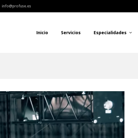
info@profuse.es
ofuse Audiovisual
Inicio
Servicios
Especialidades