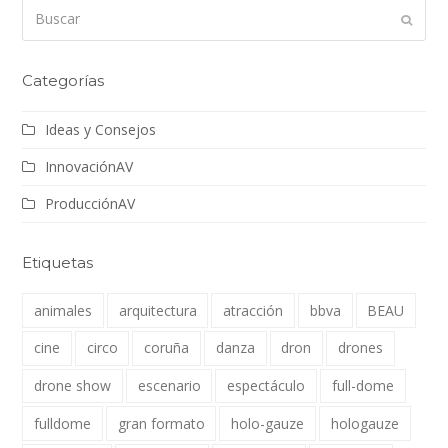
Buscar
Enviar
Categorías
Ideas y Consejos
InnovaciónAV
ProducciónAV
Etiquetas
animales
arquitectura
atracción
bbva
BEAU
cine
circo
coruña
danza
dron
drones
drone show
escenario
espectáculo
full-dome
fulldome
gran formato
holo-gauze
hologauze