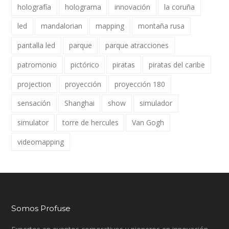
holografía
holograma
innovación
la coruña
led
mandalorian
mapping
montaña rusa
pantalla led
parque
parque atracciones
patromonio
pictórico
piratas
piratas del caribe
projection
proyección
proyección 180
sensación
Shanghai
show
simulador
simulator
torre de hercules
Van Gogh
videomapping
Somos Profuse