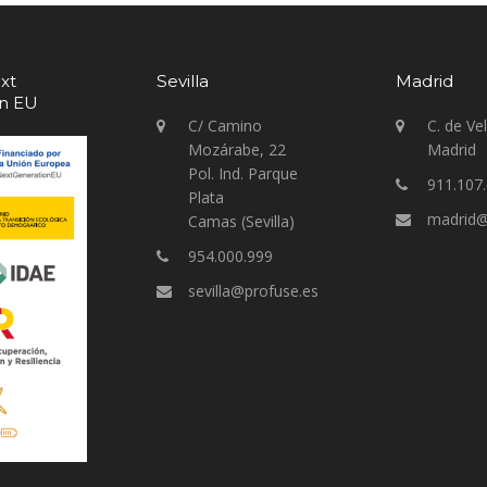
xt
Sevilla
Madrid
on EU
C/ Camino
C. de Ve
Mozárabe, 22
Madrid
Pol. Ind. Parque
911.107
Plata
madrid@
Camas (Sevilla)
954.000.999
sevilla@profuse.es