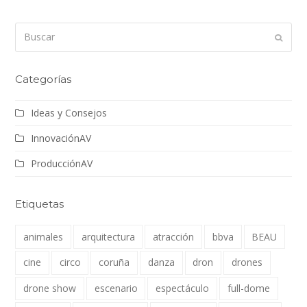
Buscar
Enviar
Categorías
Ideas y Consejos
InnovaciónAV
ProducciónAV
Etiquetas
animales
arquitectura
atracción
bbva
BEAU
cine
circo
coruña
danza
dron
drones
drone show
escenario
espectáculo
full-dome