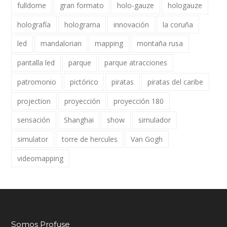
fulldome
gran formato
holo-gauze
hologauze
holografía
holograma
innovación
la coruña
led
mandalorian
mapping
montaña rusa
pantalla led
parque
parque atracciones
patromonio
pictórico
piratas
piratas del caribe
projection
proyección
proyección 180
sensación
Shanghai
show
simulador
simulator
torre de hercules
Van Gogh
videomapping
Somos Profuse