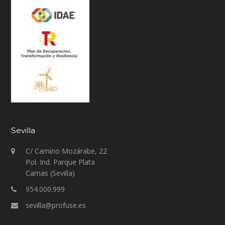
Sevilla
C/ Camino Mozárabe, 22
Pol. Ind. Parque Plata
Camas (Sevilla)
954.000.999
sevilla@profuse.es