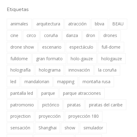
Etiquetas
animales
arquitectura
atracción
bbva
BEAU
cine
circo
coruña
danza
dron
drones
drone show
escenario
espectáculo
full-dome
fulldome
gran formato
holo-gauze
hologauze
holografía
holograma
innovación
la coruña
led
mandalorian
mapping
montaña rusa
pantalla led
parque
parque atracciones
patromonio
pictórico
piratas
piratas del caribe
projection
proyección
proyección 180
sensación
Shanghai
show
simulador