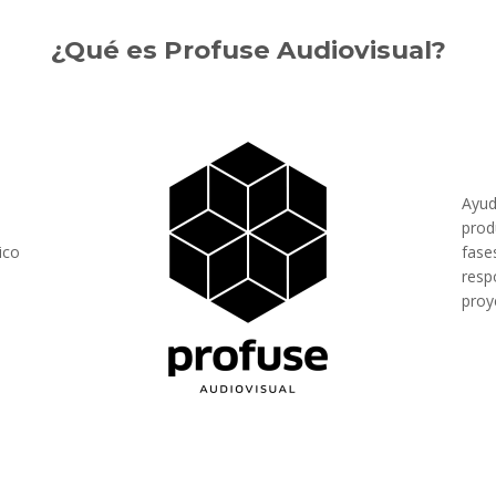
¿Qué es Profuse Audiovisual?
Ayud
o
prod
ico
fase
resp
n
proy