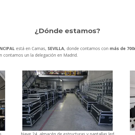
¿Dónde estamos?
INCIPAL
está en Camas,
SEVILLA
, donde contamos con
más de 70
én contamos un la delegación en Madrid.
s
Nave 24, almacén de estructuras y pantallas led