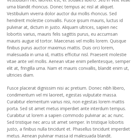
urna blandit rhoncus. Donec tempus ac nisl at aliquet.
Vestibulum viverra dolor auctor dui mollis rhoncus. Sed
hendrerit molestie convallis. Fusce ipsum mauris, luctus id
pulvinar at, dictum in justo. Aliquam ultrices, sapien nec
lobortis varius, mauris felis sagittis purus, eu accumsan
mauris augue id tortor. Maecenas vel mollis lorem. Quisque
finibus purus auctor maximus mattis. Duis orci lorem,
malesuada in urna id, mattis efficitur nisl. Praesent molestie
vitae ante vel mollis. Aenean vitae enim pellentesque, semper
elit at, fringilla urna. Nam et mauris convallis, blandit enim ut,
ultricies diam.
Fusce placerat dignissim nisi ac pretium. Donec nibh libero,
condimentum vel mi laoreet, egestas vulputate massa.
Curabitur elementum varius nisi, non egestas lorem mattis
porta. Sed sit amet metus imperdiet ante interdum tempus.
Curabitur ut lorem a sapien commodo pulvinar ac ac nunc.
Sed tristique nec arcu sit amet semper. In tristique lobortis
justo, a finibus nulla tincidunt et. Phasellus tincidunt imperdiet
metus. Aenean pulvinar massa id malesuada blandit.