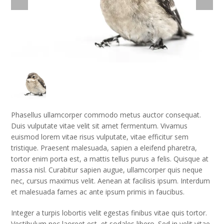
Phasellus ullamcorper commodo metus auctor consequat.
Duis vulputate vitae velit sit amet fermentum. Vivamus
euismod lorem vitae risus vulputate, vitae efficitur sem
tristique. Praesent malesuada, sapien a eleifend pharetra,
tortor enim porta est, a mattis tellus purus a felis. Quisque at
massa nisl. Curabitur sapien augue, ullamcorper quis neque
nec, cursus maximus velit. Aenean at facilisis ipsum. Interdum
et malesuada fames ac ante ipsum primis in faucibus.
Integer a turpis lobortis velit egestas finibus vitae quis tortor.
Vestibulum nec laoreet est, et sodales libero. Sed in velit vitae