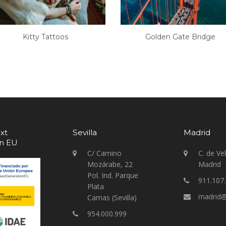
Kitty Tattoos
Golden Gate Bridge
xt
Sevilla
Madrid
on EU
C/ Camino
C. de Ve
Mozárabe, 22
Madrid
Pol. Ind. Parque
911.107
Plata
madrid@
Camas (Sevilla)
954.000.999