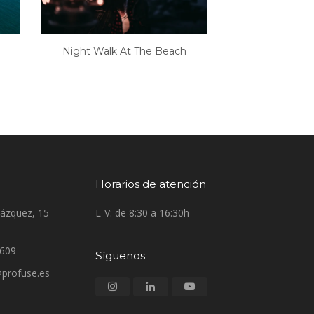
Night Walk At The Beach
Horarios de atención
lázquez, 15
L-V: de 8:30 a 16:30h
.609
Síguenos
profuse.es
Instagram
LinkedIn
Youtube