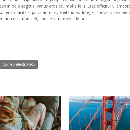
nean in odio sagittis, varius eros eu, mollis felis. Cras efficitur ullamc
non enim facilisis, pulvinar mi at, eleifend ex. Integer convallis semper
m non euismod sed, consectetur molestie orci.
Correo electrónico