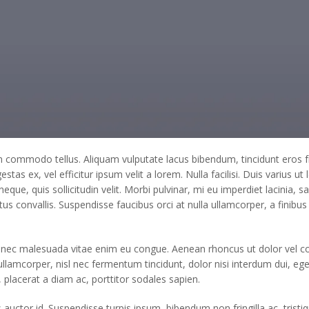
tudin commodo tellus. Aliquam vulputate lacus bibendum, tincidunt eros
estas ex, vel efficitur ipsum velit a lorem. Nulla facilisi. Duis varius 
ue, quis sollicitudin velit. Morbi pulvinar, mi eu imperdiet lacinia,
s convallis. Suspendisse faucibus orci at nulla ullamcorper, a finibus 
onec malesuada vitae enim eu congue. Aenean rhoncus ut dolor vel c
lamcorper, nisl nec fermentum tincidunt, dolor nisi interdum dui, ege
lacerat a diam ac, porttitor sodales sapien.
s auctor id. Suspendisse turpis ipsum, bibendum non fringilla ac, trist