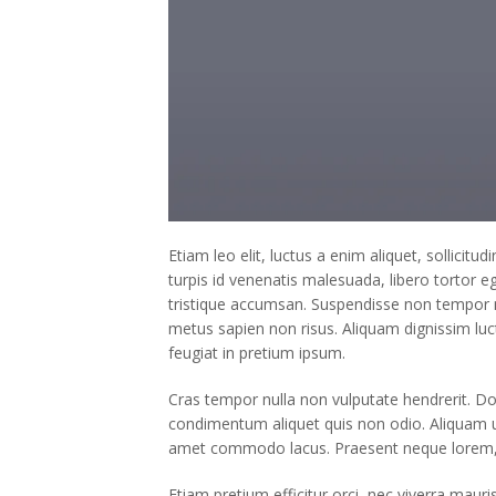
Etiam leo elit, luctus a enim aliquet, sollici
turpis id venenatis malesuada, libero tortor eg
tristique accumsan. Suspendisse non tempor neq
metus sapien non risus. Aliquam dignissim luctu
feugiat in pretium ipsum.
Cras tempor nulla non vulputate hendrerit. D
condimentum aliquet quis non odio. Aliquam ul
amet commodo lacus. Praesent neque lorem, p
Etiam pretium efficitur orci, nec viverra mauri