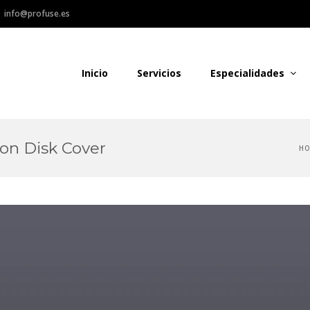
info@profuse.es
ofuse Audiovisual
Inicio
Servicios
Especialidades
ion Disk Cover
H