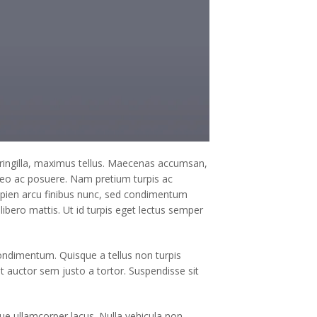
 fringilla, maximus tellus. Maecenas accumsan,
ut leo ac posuere. Nam pretium turpis ac
 sapien arcu finibus nunc, sed condimentum
libero mattis. Ut id turpis eget lectus semper
ondimentum. Quisque a tellus non turpis
t auctor sem justo a tortor. Suspendisse sit
ique ullamcorper lacus. Nulla vehicula non